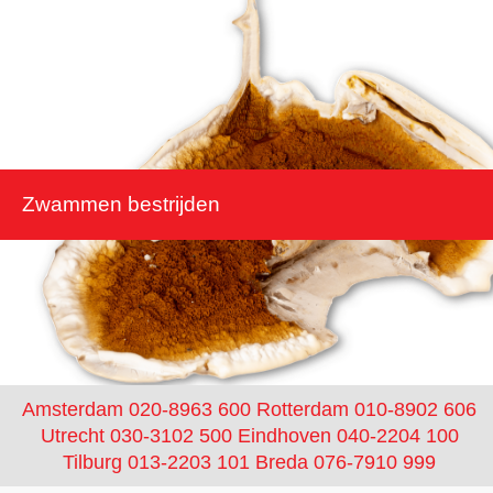
Zwammen bestrijden
Amsterdam 020-8963 600
Rotterdam 010-8902 606
Utrecht 030-3102 500
Eindhoven 040-2204 100
Tilburg 013-2203 101
Breda 076-7910 999