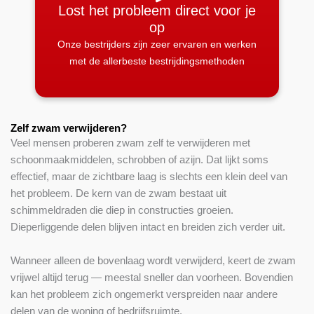
Lost het probleem direct voor je
op
Onze bestrijders zijn zeer ervaren en werken
met de allerbeste bestrijdingsmethoden
Zelf zwam verwijderen?
Veel mensen proberen zwam zelf te verwijderen met
schoonmaakmiddelen, schrobben of azijn. Dat lijkt soms
effectief, maar de zichtbare laag is slechts een klein deel van
het probleem. De kern van de zwam bestaat uit
schimmeldraden die diep in constructies groeien.
Dieperliggende delen blijven intact en breiden zich verder uit.
Wanneer alleen de bovenlaag wordt verwijderd, keert de zwam
vrijwel altijd terug — meestal sneller dan voorheen. Bovendien
kan het probleem zich ongemerkt verspreiden naar andere
delen van de woning of bedrijfsruimte.