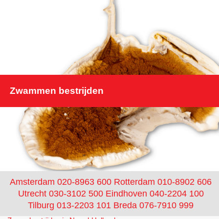
Zwammen bestrijden
Amsterdam 020-8963 600
Rotterdam 010-8902 606
Utrecht 030-3102 500
Eindhoven 040-2204 100
Tilburg 013-2203 101
Breda 076-7910 999