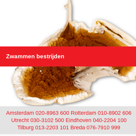
Zwammen bestrijden
Amsterdam 020-8963 600
Rotterdam 010-8902 606
Utrecht 030-3102 500
Eindhoven 040-2204 100
Tilburg 013-2203 101
Breda 076-7910 999