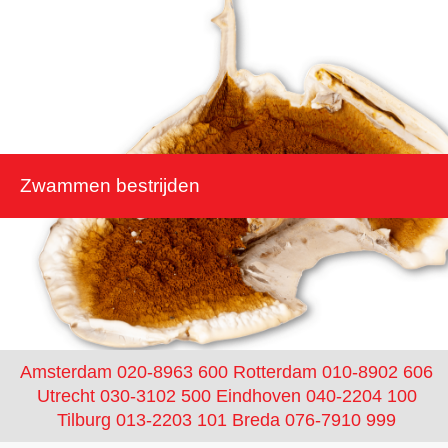
Zwammen bestrijden
Amsterdam 020-8963 600
Rotterdam 010-8902 606
Utrecht 030-3102 500
Eindhoven 040-2204 100
Tilburg 013-2203 101
Breda 076-7910 999