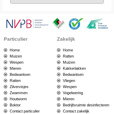
Particulier
Zakelijk
Home
Home
Muizen
Ratten
Wespen
Muizen
Mieren
Kakkerlakken
Bedwantsen
Bedwantsen
Ratten
Vliegen
Zilvervisjes
Wespen
Zwammen
Vogelwering
Houtworm
Mieren
Boktor
Bedrijfsruimte desinfecteren
Contact particulier
Contact zakelijk