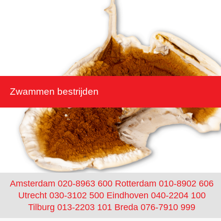
Zwammen bestrijden
Amsterdam 020-8963 600
Rotterdam 010-8902 606
Utrecht 030-3102 500
Eindhoven 040-2204 100
Tilburg 013-2203 101
Breda 076-7910 999