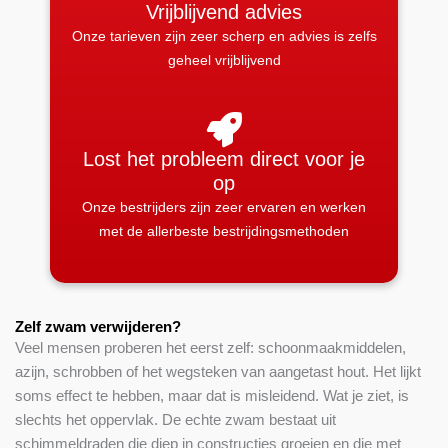
Vrijblijvend advies
Onze tarieven zijn zeer scherp en advies is zelfs
geheel vrijblijvend
Lost het probleem direct voor je
op
Onze bestrijders zijn zeer ervaren en werken
met de allerbeste bestrijdingsmethoden
Zelf zwam verwijderen?
Veel mensen proberen het eerst zelf: schoonmaakmiddelen,
azijn, schrobben of het wegsteken van aangetast hout. Het lijkt
soms effect te hebben, maar dat is misleidend. Wat je ziet, is
slechts het oppervlak. De echte zwam bestaat uit
schimmeldraden die diep in constructies groeien en die met