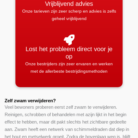
Vrijblijvend advies
Onze tarieven zijn zeer scherp en advies is zelfs
geheel vrijblijvend
Lost het probleem direct voor je
op
Onze bestrijders zijn zeer ervaren en werken
met de allerbeste bestrijdingsmethoden
Zelf zwam verwijderen?
Veel bewoners proberen eerst zelf zwam te verwijderen.
Reinigen, schrobben of behandelen met azijn lijkt in het begin
effect te hebben, maar dit pakt slechts het zichtbare gedeelte
aan. Zwam heeft een netwerk van schimmeldraden dat diep in
het hout en metselwerk groeit. Zodra de bovenlaag weg is, blijft