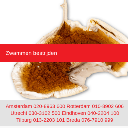
Zwammen bestrijden
Amsterdam 020-8963 600
Rotterdam 010-8902 606
Utrecht 030-3102 500
Eindhoven 040-2204 100
Tilburg 013-2203 101
Breda 076-7910 999