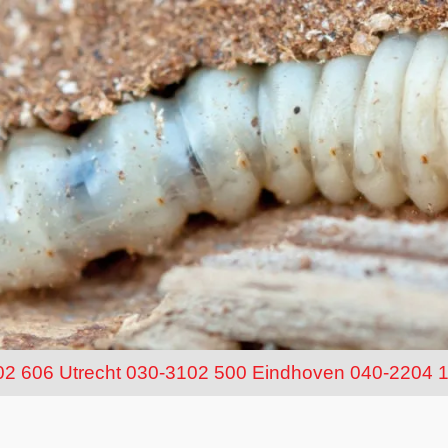
02 606
Utrecht 030-3102 500
Eindhoven 040-2204 