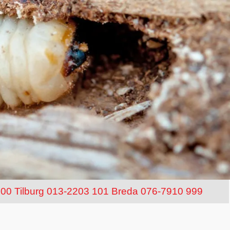
100
Tilburg 013-2203 101
Breda 076-7910 999