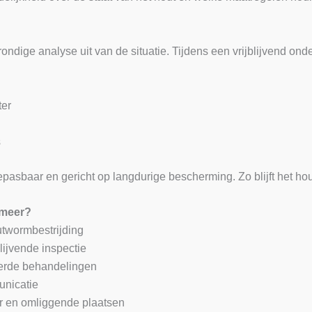
ondige analyse uit van de situatie. Tijdens een vrijblijvend ond
ter
s
epasbaar en gericht op langdurige bescherming. Zo blijft het hou
rmeer?
utwormbestrijding
blijvende inspectie
oerde behandelingen
unicatie
r en omliggende plaatsen