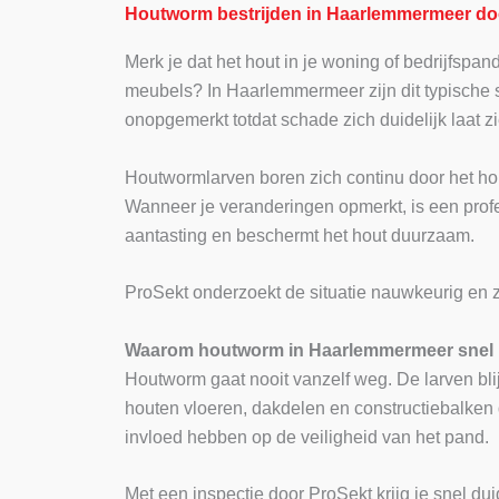
Houtworm bestrijden in Haarlemmermeer do
Merk je dat het hout in je woning of bedrijfspand
meubels? In Haarlemmermeer zijn dit typische s
onopgemerkt totdat schade zich duidelijk laat zi
Houtwormlarven boren zich continu door het hout
Wanneer je veranderingen opmerkt, is een prof
aantasting en beschermt het hout duurzaam.
ProSekt onderzoekt de situatie nauwkeurig en z
Waarom houtworm in Haarlemmermeer snel 
Houtworm gaat nooit vanzelf weg. De larven bl
houten vloeren, dakdelen en constructiebalken di
invloed hebben op de veiligheid van het pand.
Met een inspectie door ProSekt krijg je snel du