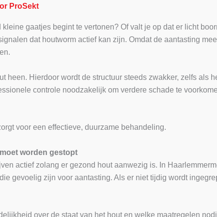
or ProSekt
 kleine gaatjes begint te vertonen? Of valt je op dat er licht boo
ignalen dat houtworm actief kan zijn. Omdat de aantasting meest
en.
 heen. Hierdoor wordt de structuur steeds zwakker, zelfs als he
essionele controle noodzakelijk om verdere schade te voorkome
orgt voor een effectieve, duurzame behandeling.
moet worden gestopt
ijven actief zolang er gezond hout aanwezig is. In Haarlemme
e gevoelig zijn voor aantasting. Als er niet tijdig wordt ingegr
idelijkheid over de staat van het hout en welke maatregelen nod