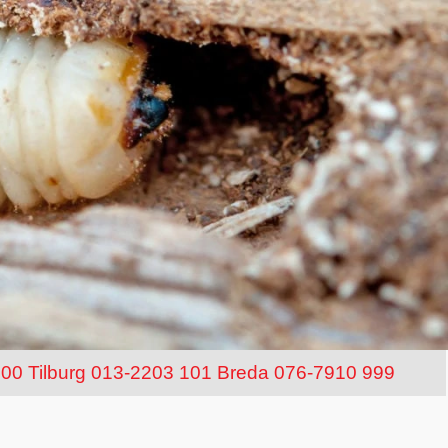
100
Tilburg 013-2203 101
Breda 076-7910 999