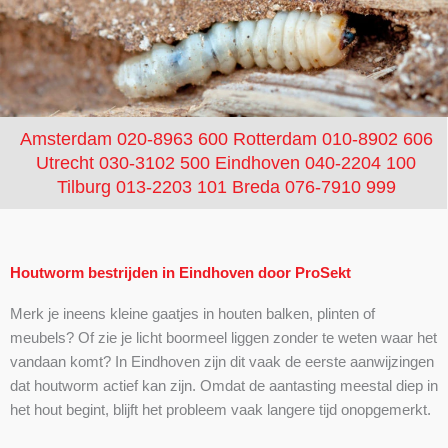
Amsterdam 020-8963 600
Rotterdam 010-8902 606
Utrecht 030-3102 500
Eindhoven 040-2204 100
Tilburg 013-2203 101
Breda 076-7910 999
Houtworm bestrijden in Eindhoven door ProSekt
Merk je ineens kleine gaatjes in houten balken, plinten of
meubels? Of zie je licht boormeel liggen zonder te weten waar het
vandaan komt? In Eindhoven zijn dit vaak de eerste aanwijzingen
dat houtworm actief kan zijn. Omdat de aantasting meestal diep in
het hout begint, blijft het probleem vaak langere tijd onopgemerkt.