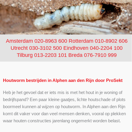
Amsterdam 020-8963 600
Rotterdam 010-8902 606
Utrecht 030-3102 500
Eindhoven 040-2204 100
Tilburg 013-2203 101
Breda 076-7910 999
Houtworm bestrijden in Alphen aan den Rijn door ProSekt
Heb je het gevoel dat er iets mis is met het hout in je woning of
bedrijfspand? Een paar kleine gaatjes, lichte houtschade of plots
boormeel kunnen al wijzen op houtworm. In Alphen aan den Rijn
komt dit vaker voor dan veel mensen denken, vooral op plekken
waar houten constructies jarenlang ongemerkt worden belast.