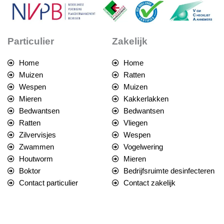
Particulier
Zakelijk
Home
Home
Muizen
Ratten
Wespen
Muizen
Mieren
Kakkerlakken
Bedwantsen
Bedwantsen
Ratten
Vliegen
Zilvervisjes
Wespen
Zwammen
Vogelwering
Houtworm
Mieren
Boktor
Bedrijfsruimte desinfecteren
Contact particulier
Contact zakelijk