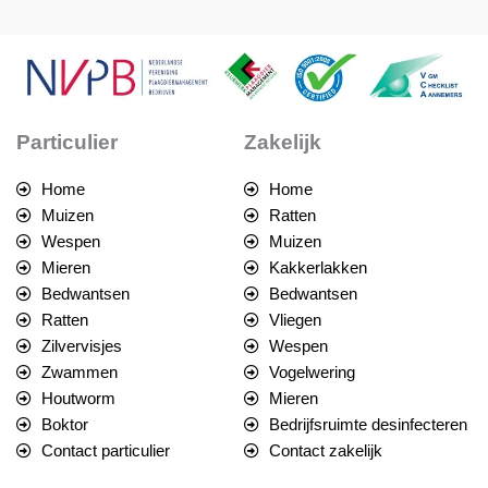
Particulier
Zakelijk
Home
Home
Muizen
Ratten
Wespen
Muizen
Mieren
Kakkerlakken
Bedwantsen
Bedwantsen
Ratten
Vliegen
Zilvervisjes
Wespen
Zwammen
Vogelwering
Houtworm
Mieren
Boktor
Bedrijfsruimte desinfecteren
Contact particulier
Contact zakelijk