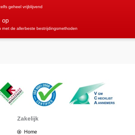
elfs geheel vrijblijvend
e op
n met de allerbeste bestrijdingsmethoden
Zakelijk
Home