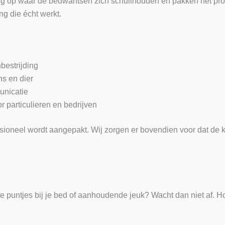
g op waar de bedwantsen zich schuilhouden en pakken het prob
ng die écht werkt.
bestrijding
s en dier
unicatie
or particulieren en bedrijven
ssioneel wordt aangepakt. Wij zorgen er bovendien voor dat de
e puntjes bij je bed of aanhoudende jeuk? Wacht dan niet af. Hoe 