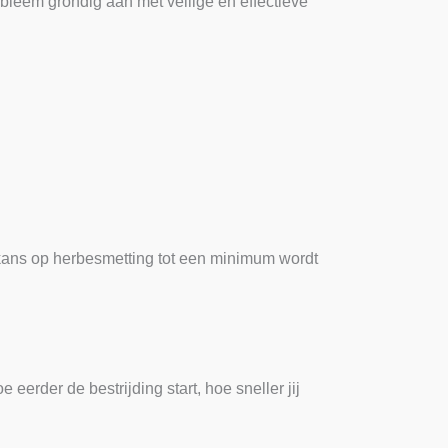
leem grondig aan met veilige en effectieve
 kans op herbesmetting tot een minimum wordt
eerder de bestrijding start, hoe sneller jij