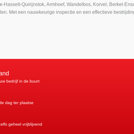
e-Hasselt-Quirijnstok, Armhoef, Wandelbos, Korvel, Berkel-Ens
len. Met een nauwkeurige inspectie en een effectieve bestrijd
land
 uw bedrijf in de buurt
nde dag ter plaatse
elfs geheel vrijblijvend