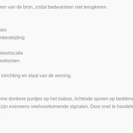
eren van de bron, zodat bedwantsen niet terugkeren.
pes
nbestrijding
toorlocatie
voorkomen
nrichting en staat van de woning.
ne donkere puntjes op het matras, lichtrode sporen op beddengo
d zijn eveneens veelvoorkomende signalen. Door snel te hande
.