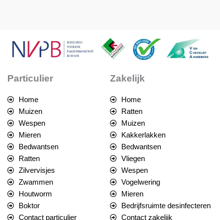
Particulier
Zakelijk
Home
Home
Muizen
Ratten
Wespen
Muizen
Mieren
Kakkerlakken
Bedwantsen
Bedwantsen
Ratten
Vliegen
Zilvervisjes
Wespen
Zwammen
Vogelwering
Houtworm
Mieren
Boktor
Bedrijfsruimte desinfecteren
Contact particulier
Contact zakelijk