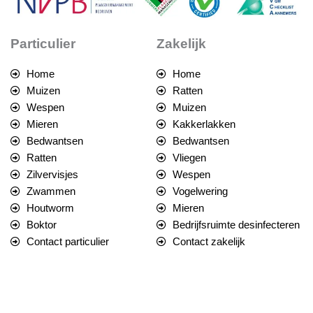
Particulier
Zakelijk
Home
Home
Muizen
Ratten
Wespen
Muizen
Mieren
Kakkerlakken
Bedwantsen
Bedwantsen
Ratten
Vliegen
Zilvervisjes
Wespen
Zwammen
Vogelwering
Houtworm
Mieren
Boktor
Bedrijfsruimte desinfecteren
Contact particulier
Contact zakelijk